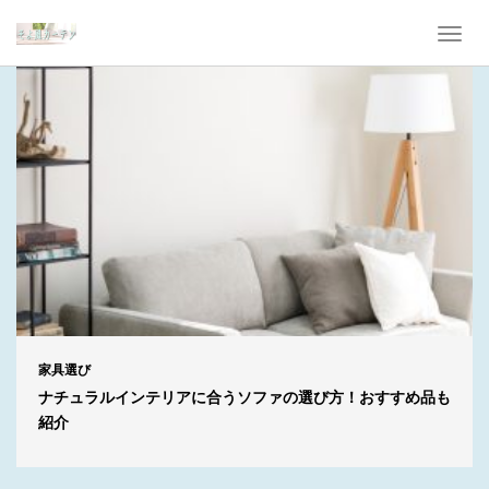
T
o
g
g
l
e
n
a
v
i
g
a
t
i
o
n
家具選び
ナチュラルインテリアに合うソファの選び方！おすすめ品も
紹介