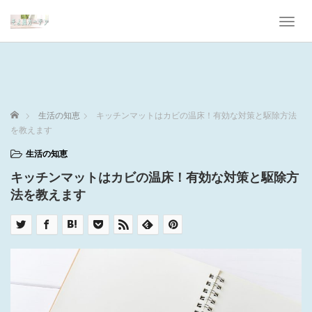
T
o
g
g
l
e
n
ホーム
生活の知恵
キッチンマットはカビの温床！有効な対策と駆除方法
a
を教えます
v
i
生活の知恵
g
キッチンマットはカビの温床！有効な対策と駆除方
a
t
法を教えます
i
o
n